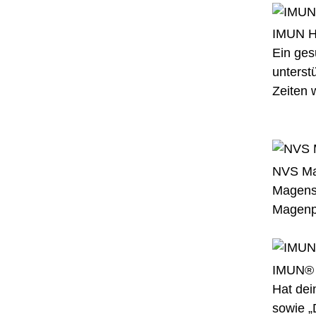
IMUN H
Ein ges
unterst
Zeiten 
NVS Ma
Magensc
Magenp
IMUN® 
Hat dei
sowie „