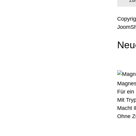
Zum
Copyri
JoomSh
Neu
Magnes
Für ein
Mit Try
Macht Ih
Ohne Zu