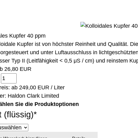
ales Kupfer 40 ppm
loidale Kupfer ist von höchster Reinheit und Qualität. Di
orgesteuert und unter Luftausschluss in lichtgeschützt
ser Typ II (Leitfähigkeit < 0,5 μS / cm) und reinstem Kup
ab
26,80 EUR
:
eis: ab
249,00 EUR / Liter
ler:
Haldon Clark Limited
ählen Sie die Produktoptionen
t (flüssig)
*