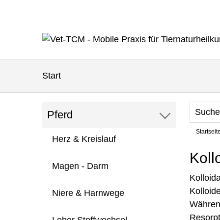
Start
Pferd
Startseit
Herz & Kreislauf
Koll
Magen - Darm
Kolloid
Kolloid
Niere & Harnwege
Während
Resorpt