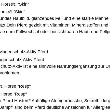
orse® "Skin"
undes Hautbild, glänzendes Fell und eine starke Mähn
ützt Dein Pferd gezielt mit Vitaminen, Mineralstoffen un
wie dem Fellwechsel oder bei sichtbaren Haut- und Fell
genschutz-Aktiv Pferd
hutz-Aktiv ist eine sinnvolle Nahrungsergänzung zur U
roblemen.
Horse "Resp"
n Pferd Husten? Auffällige Atemgeräusche, Sekretbildu
Dampf“ sind beim Pferd deutliche Anzeichen für Allergie