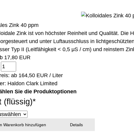
ales Zink 40 ppm
loidale Zink ist von höchster Reinheit und Qualität. Die 
orgesteuert und unter Luftausschluss in lichtgeschützt
ser Typ II (Leitfähigkeit < 0,5 μS / cm) und reinstem Zin
ab
17,80 EUR
:
eis: ab
164,50 EUR / Liter
ler:
Haldon Clark Limited
ählen Sie die Produktoptionen
t (flüssig)
*
 Warenkorb hinzufügen
Details