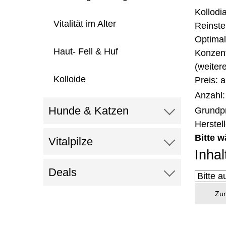
Kollodi
Vitalität im Alter
Reinste
Optimal
Haut- Fell & Huf
Konzent
(weiter
Kolloide
Preis: 
Anzahl
Hunde & Katzen
Grundpr
Herstel
Bitte w
Vitalpilze
Inhal
Deals
Zum