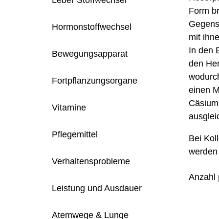
Leber Stoffwechsel
Form br
Gegensa
Hormonstoffwechsel
mit ihne
In den 
Bewegungsapparat
den Her
wodurch
Fortpflanzungsorgane
einen M
Cäsium 
Vitamine
ausglei
Pflegemittel
Bei Kol
werden
Verhaltensprobleme
Anzahl 
Leistung und Ausdauer
Atemwege & Lunge