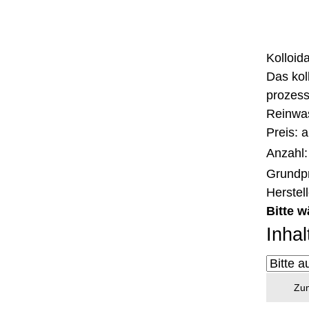
Kolloid
Das kol
prozess
Reinwas
Preis: 
Anzahl
Grundpr
Herstel
Bitte w
Inhal
Zum