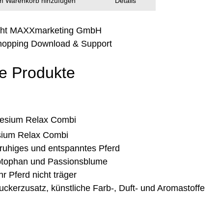
 Warenkorb hinzufügen
Details
ght MAXXmarketing GmbH
opping Download & Support
e Produkte
ium Relax Combi
 ruhiges und entspanntes Pferd
ptophan und Passionsblume
r Pferd nicht träger
ckerzusatz, künstliche Farb-, Duft- und Aromastoffe