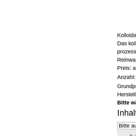
Kolloid
Das kol
prozess
Reinwas
Preis: 
Anzahl
Grundpr
Herstel
Bitte w
Inhal