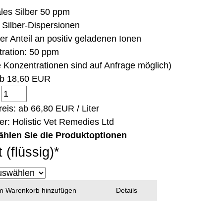
ales Silber 50 ppm
 Silber-Dispersionen
er Anteil an positiv geladenen Ionen
ration: 50 ppm
e Konzentrationen sind auf Anfrage möglich)
ab
18,60 EUR
:
eis: ab
66,80 EUR / Liter
ler:
Holistic Vet Remedies Ltd
ählen Sie die Produktoptionen
t (flüssig)
*
 Warenkorb hinzufügen
Details