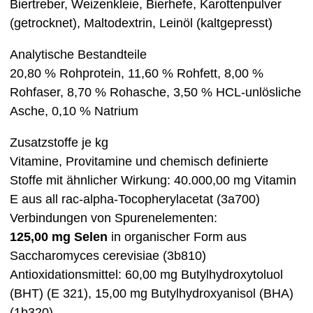
Biertreber, Weizenkleie, Bierhefe, Karottenpulver
(getrocknet), Maltodextrin, Leinöl (kaltgepresst)
Analytische Bestandteile
20,80 % Rohprotein, 11,60 % Rohfett, 8,00 %
Rohfaser, 8,70 % Rohasche, 3,50 % HCL-unlösliche
Asche, 0,10 % Natrium
Zusatzstoffe je kg
Vitamine, Provitamine und chemisch definierte
Stoffe mit ähnlicher Wirkung: 40.000,00 mg Vitamin
E aus all rac-alpha-Tocopherylacetat (3a700)
Verbindungen von Spurenelementen:
125,00 mg Selen
in organischer Form aus
Saccharomyces cerevisiae (3b810)
Antioxidationsmittel: 60,00 mg Butylhydroxytoluol
(BHT) (E 321), 15,00 mg Butylhydroxyanisol (BHA)
(1b320)