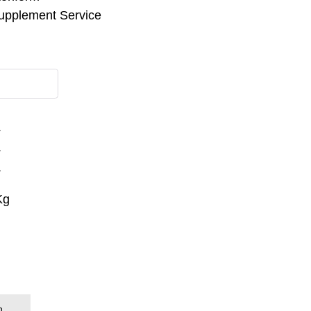
upplement Service
.
.
.
Kg