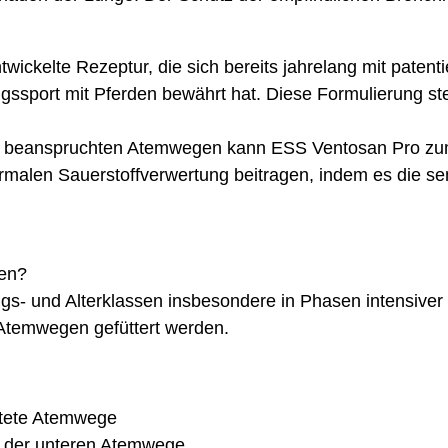
ntwickelte Rezeptur, die sich bereits jahrelang mit pate
ssport mit Pferden bewährt hat. Diese Formulierung ste
t beanspruchten Atemwegen kann ESS Ventosan Pro zum Er
ormalen Sauerstoffverwertung beitragen, indem es die s
en?
gs- und Alterklassen insbesondere in Phasen intensive
 Atemwegen gefüttert werden.
stete Atemwege
n der unteren Atemwege