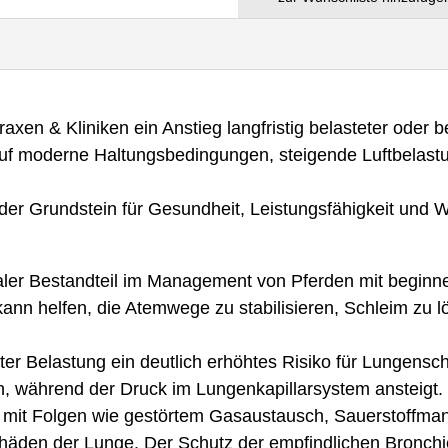
Praxen & Kliniken ein Anstieg langfristig belasteter oder
em auf moderne Haltungsbedingungen, steigende Luftbelas
g der Grundstein für Gesundheit, Leistungsfähigkeit und 
traler Bestandteil im Management von Pferden mit beginn
nn helfen, die Atemwege zu stabilisieren, Schleim zu lö
unter Belastung ein deutlich erhöhtes Risiko für Lungen
, während der Druck im Lungenkapillarsystem ansteigt. 
mit Folgen wie gestörtem Gasaustausch, Sauerstoffmang
äden der Lunge. Der Schutz der empfindlichen Bronchien 