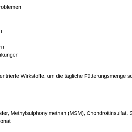
problemen
n
rn
änkungen
entrierte Wirkstoffe, um die tägliche Fütterungsmenge s
ter, Methylsulphonylmethan (MSM), Chondroitinsulfat, S
bonat