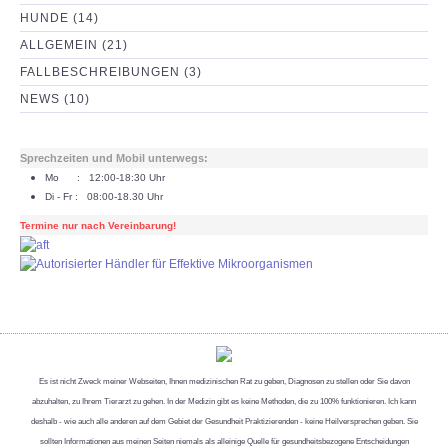
HUNDE (14)
ALLGEMEIN (21)
FALLBESCHREIBUNGEN (3)
NEWS (10)
Sprechzeiten und Mobil unterwegs:
Mo : 12:00-18:30 Uhr
Di - Fr : 08:00-18.30 Uhr
Termine nur nach Vereinbarung!
Es ist nicht Zweck meiner Webseiten, Ihnen medizinischen Rat zu geben, Diagnosen zu stellen oder Sie davon
abzuhalten, zu Ihrem Tierarzt zu gehen. In der Medizin gibt es keine Methoden, die zu 100% funktionieren. Ich kann
deshalb - wie auch alle anderen auf dem Gebiet der Gesundheit Praktizierenden - keine Heilversprechen geben. Sie
sollten Informationen aus meinen Seiten niemals als alleinige Quelle für gesundheitsbezogene Entscheidungen