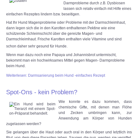
Darmprobleme durch z.B. Dysbiosen
lassen sich relativ einfach mit Hilfe eines
einfachen Rezeptes lindern bzw. beseitigen.
Hat Ihr Hund Magenprobleme oder Probleme mit der Darmschleimhaut,
dann legen sich die in den Karotten enthaltenen Pektine wie eine
schützende Schleimschicht über die gereizte Magen- und
Darmschleimhaut. Frische Karotten enthalten viele Vitamine und sind
schon daher sehr gesund für Hunde.
Wenn man dazu noch eine Papaya und Johannisbrot untermischt,
bekommt man ein hochwirksames Mittel gegen Magen- Darmprobleme
beim Hund.
Weiterlesen: Darmsanierung beim Hund -einfaches Rezept
Spot-Ons - kein Problem?
Wie konnte es dazu kommen, dass
chemische Gifte, mit denen man Flöhe
und Zecken umbringen kann, zur
Anwendung am Körper von Hunden
zugelassen werden?
Sie gelangen über die Haut oder auch oral in den Körper und letztlich ins
Blut, von dem diese Parasiten leben. Saugen die nun, werden sie vergiftet.