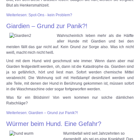
Blut als Henkersmahlzeit.
Weiterlesen: Spot-Ons - kein Problem?
Giardien – Grund zur Panik?!
Wahrscheinlich leben mehr als die Hälfte
aller Hunde mit Giardien und bei den
meisten fällt das gar nicht auf. Kein Grund zur Sorge also. Was ich nicht
weiß, macht mich nicht heiß.
Und mit dem Hund wird geschmust wie immer. Wenn dann aber mal
Giarden festgestellt werden, oh, dann ist die Katastrophe da. Giardien sind
ja so gefährlich, hört und liest man. Sofort werden chemische Mittel
verabreicht. Die Wohnung soll mit Heißdampf desinfiziert werden und
alle Teile, mit denen der Hund in Berührung gekommen ist, müssen sofort
in die Waschmaschine oder sogar fortgeworfen werden.
Was für ein Blödsinn! Von wem kommen nur solche dämlichen
Ratschläge?
Weiterlesen: Giardien – Grund zur Panik?!
Würmer beim Hund. Eine Gefahr?
Wurmbefall wird seit Jahrzehnten so
dargestellt, als sei es eine Krankheit. Das