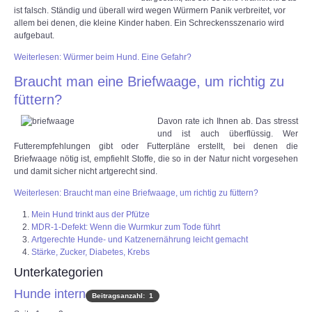
ist falsch. Ständig und überall wird wegen Würmern Panik verbreitet, vor
allem bei denen, die kleine Kinder haben. Ein Schreckensszenario wird
aufgebaut.
Weiterlesen: Würmer beim Hund. Eine Gefahr?
Braucht man eine Briefwaage, um richtig zu
füttern?
Davon rate ich Ihnen ab. Das stresst
und ist auch überflüssig. Wer
Futterempfehlungen gibt oder Futterpläne erstellt, bei denen die
Briefwaage nötig ist, empfiehlt Stoffe, die so in der Natur nicht vorgesehen
und damit sicher nicht artgerecht sind.
Weiterlesen: Braucht man eine Briefwaage, um richtig zu füttern?
Mein Hund trinkt aus der Pfütze
MDR-1-Defekt: Wenn die Wurmkur zum Tode führt
Artgerechte Hunde- und Katzenernährung leicht gemacht
Stärke, Zucker, Diabetes, Krebs
Unterkategorien
Hunde intern
Beitragsanzahl: 1