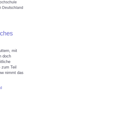
hochschule
in Deutschland
sches
ttern, mit
n doch
tliche
 zum Teil
elow nimmt das
nd