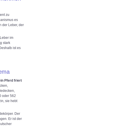
ent zu
ganismus es
n der Leber, der
 Leber im
g stark
eshalb ist es
hema
n Pferd friert
cken,
dedecken,
0 oder 562
in, sie hebt
dekörper. Der
gen. Er ist der
eutscher