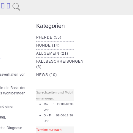
Kategorien
PFERDE (55)
HUNDE (14)
ALLGEMEIN (21)
s
FALLBESCHREIBUNGEN
(3)
essverhalten von
NEWS (10)
ie die Basis der
Sprechzeiten und Mobil
das Wohlbefinden
unterwegs:
Mo : 12:00-18:30
und einer
Uhr
Di - Fr : 08:00-18.30
ung,
Uhr
asche Diagnose
Termine nur nach