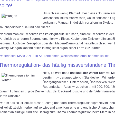
sollte!
Um sich ein wenig Klarheit über dieses Spurenelem
verschaffen, muss man wissen, wo im tierischen Or
vorkommt: Mangan findet sich vor allem im Skelett, i
Bauchspeicheldrüse und den Nieren.
Während man die Reserven im Skelett gut auffüllen kann, sind die Reserven in der
Vergleich zu anderen Spurenelementen wie Eisen, Kupfer oder Zink verhältnismäßi
begrenzt. Auch die Resorption über den Magen-Darm-Kanal gestaltet sich schwer. D
wichtig, Mangan kontinuierlich in möglichst organischer Form zuzuführen.
Weiterlesen: MANGAN - Ein Spurenelement,welches man ernst nehmen sollte!
Thermoregulation- das häufig missverstandene T
Hilfe, es wird nass und kalt, der Winter kommt! Mei
bestimmt
– genauso wie ich! Stalldecken, Winterde
Übergangsdecken, Unterdecken, Überdecken, Wei
Regendecken, Abschwitzdecken ... mit 200, 300, 48
Gramm Füllungen ... jede Decke nützt: der Decken-Industrie und der Veterinärmediz
deren Umsätze.
Warum das so ist, erklärt dieser Beitrag über den Thermoregulationsprozeß im Pfer
Artikel stützt sich hierbei auf vorwiegend amerikanische und englische Untersuchun
momentan einzige fundierte Beitrag zum Thema Thermoregulation beim Pferd in d