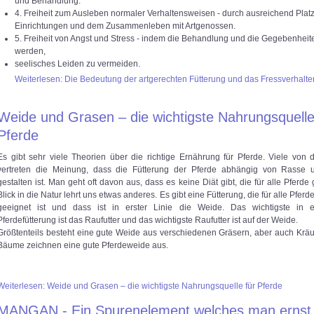
und Behandlung.
4. Freiheit zum Ausleben normaler Verhaltensweisen - durch ausreichend Plat
Einrichtungen und dem Zusammenleben mit Artgenossen.
5. Freiheit von Angst und Stress - indem die Behandlung und die Gegebenheit
werden,
seelisches Leiden zu vermeiden.
Weiterlesen: Die Bedeutung der artgerechten Fütterung und das Fressverhalte
Weide und Grasen – die wichtigste Nahrungsquelle
Pferde
Es gibt sehr viele Theorien über die richtige Ernährung für Pferde. Viele von 
vertreten die Meinung, dass die Fütterung der Pferde abhängig von Rasse 
gestalten ist. Man geht oft davon aus, dass es keine Diät gibt, die für alle Pferde 
Blick in die Natur lehrt uns etwas anderes. Es gibt eine Fütterung, die für alle Pfe
geeignet ist und dass ist in erster Linie die Weide. Das wichtigste in 
Pferdefütterung ist das Raufutter und das wichtigste Raufutter ist auf der Weide.
Größtenteils besteht eine gute Weide aus verschiedenen Gräsern, aber auch Kräu
Bäume zeichnen eine gute Pferdeweide aus.
Weiterlesen: Weide und Grasen – die wichtigste Nahrungsquelle für Pferde
MANGAN - Ein Spurenelement,welches man erns