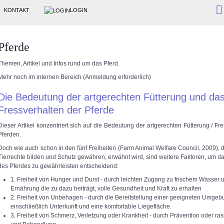
KONTAKT
LOGIN
Pferde
Themen, Artikel und Infos rund um das Pferd.
Mehr noch im internen Bereich (Anmeldung erforderlich)
Die Bedeutung der artgerechten Fütterung und da
Fressverhalten der Pferde
Dieser Artikel konzentriert sich auf die Bedeutung der artgerechten Fütterung / Fr
Pferden.
Doch wie auch schon in den fünf Freiheiten (Farm Animal Welfare Council, 2009), d
Tierrechte bilden und Schutz gewähren, erwähnt wird, sind weitere Faktoren, um 
des Pferdes zu gewährleisten entscheidend:
1. Freiheit von Hunger und Durst - durch leichten Zugang zu frischem Wasser 
Ernährung die zu dazu beiträgt, volle Gesundheit und Kraft zu erhalten
2. Freiheit von Unbehagen - durch die Bereitstellung einer geeigneten Umgeb
einschließlich Unterkunft und eine komfortable Liegefläche.
3. Freiheit von Schmerz, Verletzung oder Krankheit - durch Prävention oder r