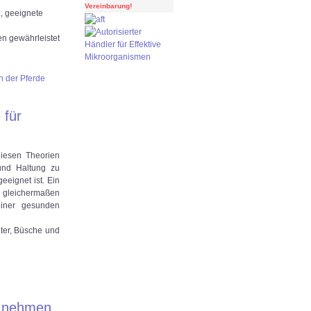
Vereinbarung!
z, geeignete
en gewährleistet
n der Pferde
 für
diesen Theorien
und Haltung zu
geeignet ist. Ein
rde gleichermaßen
einer gesunden
ter, Büsche und
t nehmen