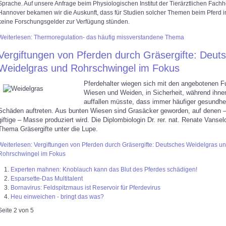
Sprache. Auf unsere Anfrage beim Physiologischen Institut der Tierärztlichen Fach
Hannover bekamen wir die Auskunft, dass für Studien solcher Themen beim Pferd 
keine Forschungsgelder zur Verfügung stünden.
Weiterlesen: Thermoregulation- das häufig missverstandene Thema
Vergiftungen von Pferden durch Gräsergifte: Deut
Weidelgras und Rohrschwingel im Fokus
Pferdehalter wiegen sich mit den angebotenen Fu
Wiesen und Weiden, in Sicherheit, während ihne
auffallen müsste, dass immer häufiger gesundhei
Schäden auftreten. Aus bunten Wiesen sind Grasäcker geworden, auf denen –
giftige – Masse produziert wird. Die Diplombiologin Dr. rer. nat. Renate Vans
Thema Gräsergifte unter die Lupe.
Weiterlesen: Vergiftungen von Pferden durch Gräsergifte: Deutsches Weidelgras u
Rohrschwingel im Fokus
Experten mahnen: Knoblauch kann das Blut des Pferdes schädigen!
Esparsette-Das Multitalent
Bornavirus: Feldspitzmaus ist Reservoir für Pferdevirus
Heu einweichen - bringt das was?
Seite 2 von 5