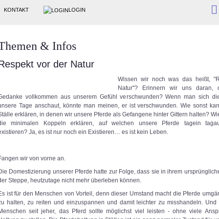
KONTAKT
LOGIN
Themen & Infos
Respekt vor der Natur
Wissen wir noch was das heißt, "R
Natur"? Erinnern wir uns daran, o
Gedanke vollkommen aus unserem Gefühl verschwunden? Wenn man sich die
unsere Tage anschaut, könnte man meinen, er ist verschwunden. Wie sonst ka
Ställe erklären, in denen wir unsere Pferde als Gefangene hinter Gittern halten? W
die minimalen Koppeln erklären, auf welchen unsere Pferde tagein tag
existieren? Ja, es ist nur noch ein Existieren… es ist kein Leben.
Fangen wir von vorne an.
Die Domestizierung unserer Pferde hatte zur Folge, dass sie in ihrem ursprüngli
der Steppe, heutzutage nicht mehr überleben können.
Es ist für den Menschen von Vorteil, denn dieser Umstand macht die Pferde umgäng
zu halten, zu reiten und einzuspannen und damit leichter zu misshandeln. Und 
Menschen seit jeher, das Pferd sollte möglichst viel leisten - ohne viele Ans