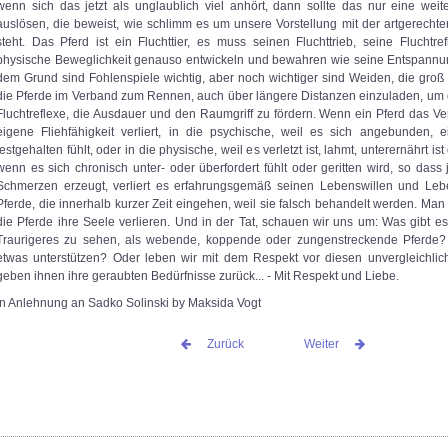
wenn sich das jetzt als unglaublich viel anhört, dann sollte das nur eine weit
auslösen, die beweist, wie schlimm es um unsere Vorstellung mit der artgerecht
steht. Das Pferd ist ein Fluchttier, es muss seinen Fluchttrieb, seine Fluchtr
physische Beweglichkeit genauso entwickeln und bewahren wie seine Entspann
dem Grund sind Fohlenspiele wichtig, aber noch wichtiger sind Weiden, die groß
die Pferde im Verband zum Rennen, auch über längere Distanzen einzuladen, um d
Fluchtreflexe, die Ausdauer und den Raumgriff zu fördern. Wenn ein Pferd das Ve
eigene Fliehfähigkeit verliert, in die psychische, weil es sich angebunden, e
festgehalten fühlt, oder in die physische, weil es verletzt ist, lahmt, unterernährt ist 
wenn es sich chronisch unter- oder überfordert fühlt oder geritten wird, so da
Schmerzen erzeugt, verliert es erfahrungsgemäß seinen Lebenswillen und Leb
Pferde, die innerhalb kurzer Zeit eingehen, weil sie falsch behandelt werden. Man
die Pferde ihre Seele verlieren. Und in der Tat, schauen wir uns um: Was gibt e
Traurigeres zu sehen, als webende, koppende oder zungenstreckende Pferde?
etwas unterstützen? Oder leben wir mit dem Respekt vor diesen unvergleichl
geben ihnen ihre geraubten Bedürfnisse zurück... - Mit Respekt und Liebe.
In Anlehnung an Sadko Solinski by
Maksida Vogt
Zurück
Weiter