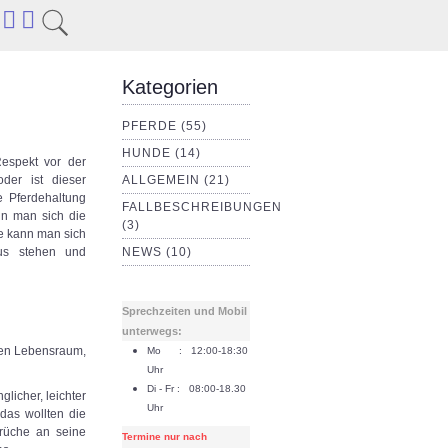
Kategorien
PFERDE (55)
HUNDE (14)
espekt vor der
der ist dieser
ALLGEMEIN (21)
 Pferdehaltung
FALLBESCHREIBUNGEN
nn man sich die
(3)
ie kann man sich
aus stehen und
NEWS (10)
Sprechzeiten und Mobil
unterwegs:
chen Lebensraum,
Mo : 12:00-18:30
Uhr
Di - Fr : 08:00-18.30
licher, leichter
Uhr
das wollten die
prüche an seine
Termine nur nach