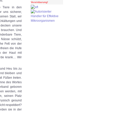
ns.
Vereinbarung!
e Tiere in den
r uns sicherer,
keinen Stall,
wir
Erkältungen und
 decken unsere
tz brauchen. Und
nderbare Tiere,
 Nässe schützt,
he Fett von der
freien die Hufe
on der Haut mit
rde krank… Wir
 und Heu bis zu
und bleiben und
t Füßen treten.
inne des Wortes
erband geboren
gen werden, mit
, seinen Platz
physisch gesund
cht respektiert?
den sie in der