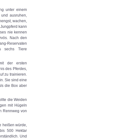
ung unter einem
n und ausruhen,
thengst, wachen,
s Jungpferd kann
ieses nie kennen
rvös. Nach den
tang-Reservaten
s sechs Tiere
mit der ersten
nis des Pferdes,
f zu trainieren.
n. Sie sind eine
als die Box aber
ollte die Weiden
ngen mit Hügeln
en Rennweg von
de heißen würde,
 bis 500 Hektar
rständlich. Und