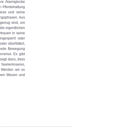
ere Alarmglocke
en Pferdehaltung
eflexe und seine
ungsphasen. Aus
 genug sind, um
ie eigentlichen
rtrauen in seine
ingesperrt oder
oder überfüttert,
ss jede Bewegung
ensmut. Es gibt
 sagt dazu, dass
s Seelenloseres,
 Werden wir so
ichen Wesen und