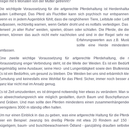
Regel mit 6 Monaten von der Mutter getrennt?
Die wichtigste Voraussetzung für die artgerechte Pferdehaltung ist Herdenhalt
guten Leithengst. Das Pferd als Fluchttier kann sich psychisch nur entspanne
wenn es in jedem Augenblick fühlt, dass die ranghöheren Tiere, Leitstute oder Lei
aufpassen, rechtzeitig warnen, wenn Gefahr droht und es notfalls verteidigen. Da
derweil „in aller Ruhe“ weiden, spielen, dösen oder schlafen. Die Pferde, die d
lernen, können das auch nicht mehr nachholen und sind in der Regel
sehr ne
Erfahrungswerten aus z.B. Mus
sollte eine Herde mindesten
umfassen.
Eine zweite wichtige Voraussetzung für artgerechte Pferdehaltung, die 
Voraussetzung enger Verbindung steht, ist die Weite der Weiden. Es ist ein Bedürf
regelmäßig seine Ausdauer, seine Herz- und Lungentätigkeit sowie den Blutkreislau
Es ist ein Bedürfnis, um gesund zu bleiben. Die Weiden bei uns sind erbärmlich klei
Zumutung und keinesfalls eine Wohltat für das Pferd. Sicher, immer noch besser 
ganz klar nicht mal im Ansatz genug.
Es ist Zeit umzudenken, es ist dringend notwendig hier etwas zu verändern. Man s
so abwechselungsreich wie möglich gestallten, durch Baum und Buschpflanzu
und Gräben. Und man sollte den Pferden mindestens einen zusammenhängend
wenigstens 3000 m ständig offen halten.
Um nur einen Einblick in das zu geben, was eine artgerechte Haltung für die Pfer
hier ein Beispiel: zwanzig bis dreißig Pferde mit etwa 20 Rindern auf 150
hügeligem, baum- und buschbewachsenem Ödland - ganzjährig draußen selbstve