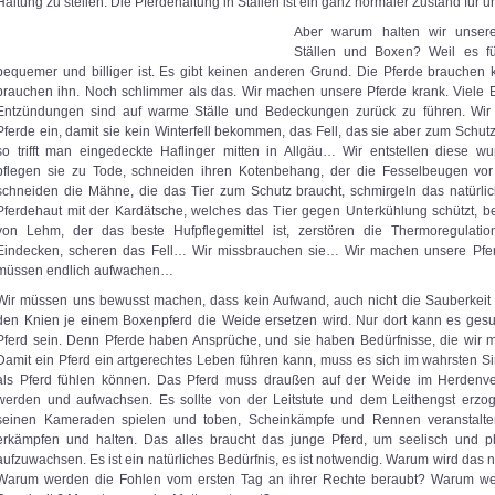
Haltung zu stellen. Die Pferdehaltung in Ställen ist ein ganz normaler Zustand für u
Aber warum halten wir unser
Ställen und Boxen? Weil es fü
bequemer und billiger ist. Es gibt keinen anderen Grund. Die Pferde brauchen 
brauchen ihn. Noch schlimmer als das. Wir machen unsere Pferde krank. Viele 
Entzündungen sind auf warme Ställe und Bedeckungen zurück zu führen. Wir
Pferde ein, damit sie kein Winterfell bekommen, das Fell, das sie aber zum Schu
so trifft man eingedeckte Haflinger mitten in Allgäu… Wir entstellen diese wu
pflegen sie zu Tode, schneiden ihren Kotenbehang, der die Fesselbeugen vor
schneiden die Mähne, die das Tier zum Schutz braucht, schmirgeln das natürlic
Pferdehaut mit der Kardätsche, welches das Tier gegen Unterkühlung schützt, be
von Lehm, der das beste Hufpflegemittel ist, zerstören die Thermoregulati
Eindecken, scheren das Fell… Wir missbrauchen sie… Wir machen unsere Pfe
müssen endlich aufwachen…
Wir müssen uns bewusst machen, dass kein Aufwand, auch nicht die Sauberkeit
den Knien je einem Boxenpferd die Weide ersetzen wird. Nur dort kann es ges
Pferd sein. Denn Pferde haben Ansprüche, und sie haben Bedürfnisse, die wir mi
Damit ein Pferd ein artgerechtes Leben führen kann, muss es sich im wahrsten S
als Pferd fühlen können. Das Pferd muss draußen auf der Weide im Herdenv
werden und aufwachsen. Es sollte von der Leitstute und dem Leithengst erzo
seinen Kameraden spielen und toben, Scheinkämpfe und Rennen veranstalten
erkämpfen und halten. Das alles braucht das junge Pferd, um seelisch und 
aufzuwachsen. Es ist ein natürliches Bedürfnis, es ist notwendig. Warum wird das ni
Warum werden die Fohlen vom ersten Tag an ihrer Rechte beraubt? Warum wer