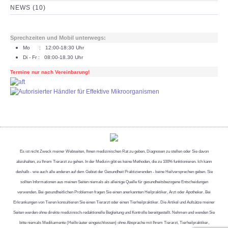
NEWS (10)
Sprechzeiten und Mobil unterwegs:
Mo : 12:00-18:30 Uhr
Di - Fr : 08:00-18.30 Uhr
Termine nur nach Vereinbarung!
Es ist nicht Zweck meiner Webseiten, Ihnen medizinischen Rat zu geben, Diagnosen zu stellen oder Sie davon
abzuhalten, zu Ihrem Tierarzt zu gehen. In der Medizin gibt es keine Methoden, die zu 100% funktionieren. Ich kann
deshalb - wie auch alle anderen auf dem Gebiet der Gesundheit Praktizierenden - keine Heilversprechen geben. Sie
sollten Informationen aus meinen Seiten niemals als alleinige Quelle für gesundheitsbezogene Entscheidungen
verwenden. Bei gesundheitlichen Problemen fragen Sie einen anerkannten Heilpraktiker, Arzt oder Apotheker. Bei
Erkrankungen von Tieren konsultieren Sie einen Tierarzt oder einen Tierheilpraktiker. Die Artikel und Aufsätze meiner
Seiten werden ohne direkte medizinisch-redaktionelle Begleitung und Kontrolle bereitgestellt. Nehmen und wenden Sie
bitte niemals Medikamente (Heilkräuter eingeschlossen) ohne Absprache mit Ihrem Tierarzt, Tierheilpraktiker,