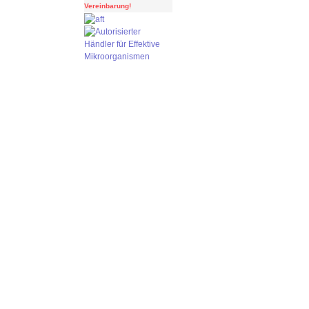
Vereinbarung!
Kundenbewertungen und Erfahrungen zu
Manfred Huber
100%
SEHR GUT
Empfehlungen auf
ProvenExpert.com
4,91 / 5,00