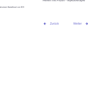
Heilen mit Pilzen - Mykotherapie
ab einem Bestellwert von 30 €
Zurück
Weiter